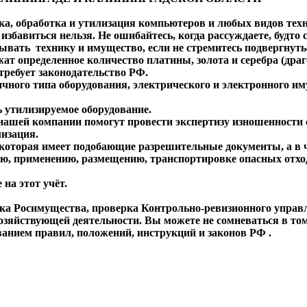
ка, обработка и утилизация компьютеров и любых видов тех
збавиться нельзя. Не ошибайтесь, когда рассуждаете, будто 
вать технику и имущество, если не стремитесь подвергнуть
ат определенное количество платины, золота и серебра (дра
требует законодательство РФ.
ного типа оборудования, электрического и электронного иму
ь утилизируемое оборудование.
ы нашей компании помогут провести экспертизу изношенности
лизация.
, которая имеет подобающие разрешительные документы, а в 
, применению, размещению, транспортировке опасных отходо
на этот учёт.
рка Росимущества, проверка Контрольно-ревизионного упра
озяйствующей деятельности. Вы можете не сомневаться в том
ванием правил, положений, инструкций и законов РФ .