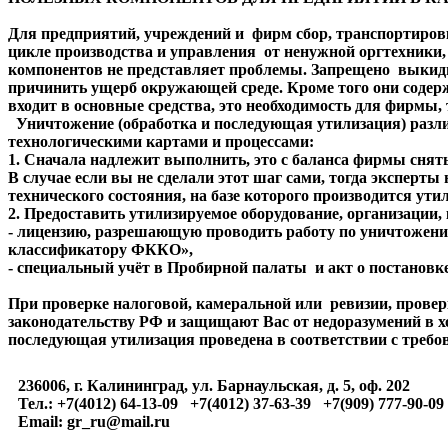
Для предприятий, учреждений и фирм сбор, транспортиров
цикле производства и управления от ненужной оргтехники, и
компонентов не представляет проблемы. Запрещено выкиды
причинить ущерб окружающей среде. Кроме того они содерж
входит в основные средства, это необходимость для фирмы, 
Уничтожение (обработка и последующая утилизация) различ
технологическими картами и процессами:
1. Сначала надлежит выполнить, это с баланса фирмы снят
В случае если вы не сделали этот шаг сами, тогда эксперт
технического состояния, на базе которого производится ути
2. Предоставить утилизируемое оборудование, организации
- лицензию, разрешающую проводить работу по уничтожению
классификатору ФККО»,
- специальный учёт в Пробирной палаты и акт о постановке 
При проверке налоговой, камеральной или ревизии, прове
законодательству РФ и защищают Вас от недоразумений в х
последующая утилизация проведена в соответствии с требо
236006, г. Калининград, ул. Барнаульская, д. 5, оф. 202
Тел.: +7(4012) 64-13-09 +7(4012) 37-63-39 +7(909) 777-90-09
Email: gr_ru@mail.ru